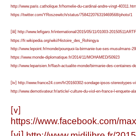
http://www.paris.catholique.fr/homelie-du-cardinal-andre-vingt-40311.htm
https://twitter.com/YRoszewitch/status/758422076319469568/photo/1
http://www.lefigaro.fr/international/2015/05/11/01003-20150511ART
[iii]
https://fr.wikipedia.org/wiki/Histoire_des_Rohingya
http://www.lepoint.fr/monde/pourquoi-la-birmanie-tue-ses-musulmans-
https://www.monde-diplomatique.fr/2014/11/MOHAMED/50923
http://www.leparisien.fr/flash-actualite-monde/birmanie-des-centaine
http://www.france24.com/fr/20160302-sondage-ipsos-stereotypes-vi
[iv]
http://www.demotivateur.fr/article/-culture-du-viol-en-france-l-enquete
[v]
https://www.facebook.com/ma
http://www.midilibre.fr/201
[vi]