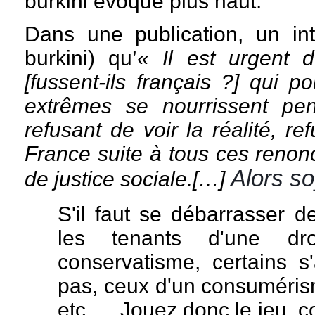
burkini évoqué plus haut.
Dans une publication, un int
burkini) qu’
« Il est urgent 
[fussent-ils français ?] qui p
extrêmes se nourrissent pe
refusant de voir la réalité, re
France suite à tous ces reno
Alors so
de justice sociale.[…]
S'il faut se débarrasser d
les tenants d'une dro
conservatisme, certains s
pas, ceux d'un consuméris
etc....
Jouez donc le jeu, c