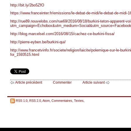
http://bit.ly/2bo5ZfO
https://www.franceinter.fr/emissions/le-debat-de-midi/le-debat-de-midi-
http://rue89.nouvelobs.com/rue69/2016/08/18/burkini-teton-apparent-vo
utm_campaign=Echobox&utm_medium=Social&utm_source=Facebook#
http://blog.marcelsel.com/2016/08/15/cachez-ce-burkini-fissa/
http://pierre-eyben.be/burkini-qui/
http://www.francetvinfo.fr/societe/religion/laicite/polemique-sur-le-burk
foi_1593515.html
Article précédent
Commenter
Article suivant
RSS 1.0
,
RSS 2.0
,
Atom
,
Commentaires
,
Textes
,