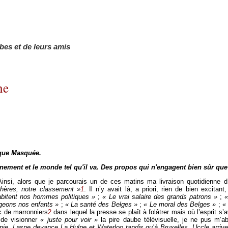
bbes et de leurs amis
ne
èque Masquée.
nnement et le monde tel qu'il va. Des propos qui n'engagent bien sûr que 
insi, alors que je parcourais un de ces matins ma livraison quotidienne d’
ères, notre classement »
1
. Il n’y avait là, a priori, rien de bien excita
bitent nos hommes politiques »
;
« Le vrai salaire des grands patrons »
;
«
égeons nos enfants »
;
« La santé des Belges »
;
« Le moral des Belges »
;
«
rc de marronniers
2
dans lequel la presse se plaît à folâtrer mais où l’esprit s’
de visionner
« juste pour voir »
la pire daube télévisuelle, je ne pus m’ab
nie, Lasne devance La Hulpe et Waterloo tandis qu’à Bruxelles, Uccle arrive