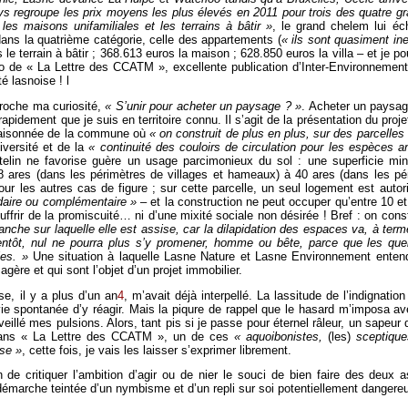
ys regroupe les prix moyens les plus élevés en 2011 pour trois des quatre
 les maisons unifamiliales et les terrains à bâtir »
, le grand chelem lui éc
ns la quatrième catégorie, celle des appartements (
« ils sont quasiment in
le terrain à bâtir ; 368.613 euros la maison ; 628.850 euros la villa – et je 
ro de « La Lettre des CCATM », excellente publication d’Inter-Environnemen
é lasnoise ! l
ccroche ma curiosité,
« S’unir pour acheter un paysage ? »
. Acheter un paysag
rapidement que je suis en territoire connu. Il s’agit de la présentation du proj
irraisonnée de la commune où
« on construit de plus en plus, sur des parcelles
iversité et de la
« continuité des couloirs de circulation pour les espèces a
lin ne favorise guère un usage parcimonieux du sol : une superficie mi
 8 ares (dans les périmètres de villages et hameaux) à 40 ares (dans les pé
r les autres cas de figure ; sur cette parcelle, un seul logement est auto
daire ou complémentaire »
– et la construction ne peut occuper qu’entre 10 et
uffrir de la promiscuité… ni d’une mixité sociale non désirée ! Bref : on const
anche sur laquelle elle est assise, car la dilapidation des espaces va, à ter
ientôt, nul ne pourra plus s’y promener, homme ou bête, parce que les quel
es. »
Une situation à laquelle Lasne Nature et Lasne Environnement entend
ère et qui sont l’objet d’un projet immobilier.
se, il y a plus d’un an
4
, m’avait déjà interpellé. La lassitude de l’indignatio
ie spontanée d’y réagir. Mais la piqure de rappel que le hasard m’imposa av
eillé mes pulsions. Alors, tant pis si je passe pour éternel râleur, un sapeur
é dans « La Lettre des CCATM », un de ces
« aquoibonistes,
(les)
sceptique
sse »
, cette fois, je vais les laisser s’exprimer librement.
 de critiquer l’ambition d’agir ou de nier le souci de bien faire des deux
démarche teintée d’un nymbisme et d’un repli sur soi potentiellement dangere