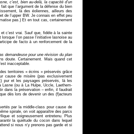
e, c’est, bien au-delà, la capacité d’un
e fait que l’argument de la défense du bien
issement, là des éoliennes, ailleurs des
 et de l’upper BW. Je connais en effet peu
gmatise pas.) Et en tout cas, certainement
et c’est vrai. Sauf que, fidèle à la sainte
orsque l’on passe l’initiative lasnoise au
participe de facto à un renforcement de la
 pas demandeuse pour une révision du plan
ns doute. Certainement. Mais quand cet
c’est inacceptable.
des territoires « écrins » préservés grâce
pour cause de misère (pas exclusivement
nt) pur et les paysages préservés, là les
a à Lasne (ou à La Hulpe, Uccle, Laethem-
 dans la préservation – enfin, il faudrait
que dès lors de devenir un des (f)acteurs
ésertés par la middle-class pour cause de
même spirale, on voit apparaître des parcs
yllique et soigneusement entretenu. Plus
arantir la quiétude du cocon dans lequel
attend si nous n‘y prenons pas garde et si