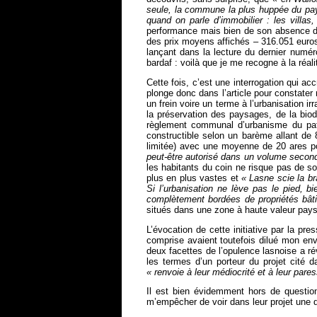
seule, la commune la plus huppée du pa
quand on parle d’immobilier : les villas,
performance mais bien de son absence da
des prix moyens affichés – 316.051 euros 
lançant dans la lecture du dernier numé
bardaf : voilà que je me recogne à la réalit
Cette fois, c’est une interrogation qui a
plonge donc dans l’article pour constater 
un frein voire un terme à l’urbanisation 
la préservation des paysages, de la biod
règlement communal d’urbanisme du pate
constructible selon un barème allant de
limitée) avec une moyenne de 20 ares pou
peut-être autorisé dans un volume secon
les habitants du coin ne risque pas de so
plus en plus vastes et
« Lasne scie la br
Si l’urbanisation ne lève pas le pied, b
complètement bordées de propriétés bâti
situés dans une zone à haute valeur paysag
L’évocation de cette initiative par la pres
comprise avaient toutefois dilué mon env
deux facettes de l’opulence lasnoise a rév
les termes d’un porteur du projet cit
« renvoie à leur médiocrité et à leur pare
Il est bien évidemment hors de question
m’empêcher de voir dans leur projet une 