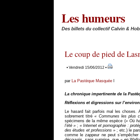
Les humeurs
Des billets du collectif Calvin & Ho
Le coup de pied de Las
• Vendredi 15/06/2012 •
par
La Pastèque Masquée
l
La chronique impertinente de la Past
Réflexions et digressions sur l’enviro
Le hasard fait parfois mal les choses. A
sobrement titré
« Communes les plus ch
spécimens de la même espèce (
« Où ha
l’été »
;
« Internet et pornographie : prot
des études et professions »
; etc.) le pa
comme le zappeur ne peut s’empêcher 
découvris, sans surprise, que
« en Wallo