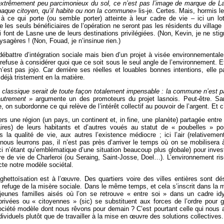
xtrêmement peu parcimonieux du sol, ce n’est pas l’image de marque de Lasn
haque citoyen, qu’il habite ou non la commune»
lis-je. Certes. Mais, hormis l
ce qui porte (ou semble porter) atteinte à leur cadre de vie – ici un lot
e les seuls bénéficiaires de l’opération ne seront pas les résidents du village
i font de Lasne une de leurs destinations privilégiées. (Non, Kevin, je ne sti
ysagères ! (Non, Fouad, je n’insinue rien.)
débattre d’intégration sociale mais bien d’un projet à visée environnementale 
efuse à considérer quoi que ce soit sous le seul angle de l’environnement. Et l
n’est pas jojo. Car derrière ses réelles et louables bonnes intentions, elle 
 déjà tristement en la matière.
ie classique serait de toute façon totalement impensable : la commune n’est
autrement »
argumente un des promoteurs du projet lasnois. Peut-être. Sa
, on subordonne ce qui relève de l’intérêt collectif au pouvoir de l’argent. Et 
s une région (un pays, un continent et, in fine, une planète) partagée entre 
ires) de leurs habitants et d’autres voués au statut de « poubelles » 
la qualité de vie, aux autres l’existence médiocre ; ici l’air (relativeme
e nous leurrons pas, il n’est pas près d’arriver le temps où on se mobiliser
i n’étant qu’emblématique d’une situation beaucoup plus globale) pour investir
re de vie de Charleroi (ou Seraing, Saint-Josse, Doel…). L’environnement ris
cte notre modèle sociétal.
a ghettoïsation est à l’œuvre. Des quartiers voire des villes entières sont d
 refuge de la misère sociale. Dans le même temps, et cela s’inscrit dans la 
u jeunes familles aisés où l’on se retrouve « entre soi » dans un cadre id
rivées ou « citoyennes » (sic) se substituent aux forces de l’ordre pour g
 société modèle dont nous rêvons pour demain ? C’est pourtant celle qui nous 
viduels plutôt que de travailler à la mise en œuvre des solutions collectives.