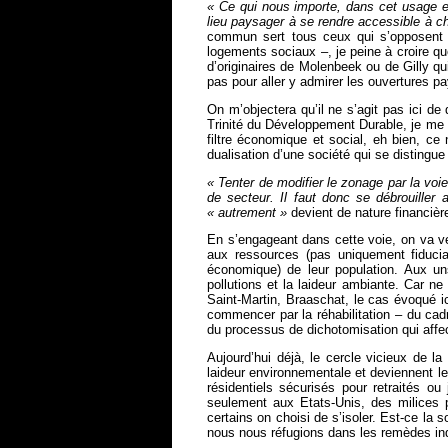
« Ce qui nous importe, dans cet usage e
lieu paysager à se rendre accessible à c
commun sert tous ceux qui s’opposent à 
logements sociaux –, je peine à croire qu
d’originaires de Molenbeek ou de Gilly qu
pas pour aller y admirer les ouvertures pa
On m’objectera qu’il ne s’agit pas ici de 
Trinité du Développement Durable, je me r
filtre économique et social, eh bien, ce 
dualisation d’une société qui se distingue
« Tenter de modifier le zonage par la vo
de secteur. Il faut donc se débrouiller 
« autrement »
devient de nature financière
En s’engageant dans cette voie, on va ver
aux ressources (pas uniquement fiducia
économique) de leur population. Aux uns 
pollutions et la laideur ambiante. Car n
Saint-Martin, Braaschat, le cas évoqué ic
commencer par la réhabilitation – du cad
du processus de dichotomisation qui affe
Aujourd’hui déjà, le cercle vicieux de l
laideur environnementale et deviennent le
résidentiels sécurisés pour retraités o
seulement aux Etats-Unis, des milices p
certains on choisi de s’isoler. Est-ce la
nous nous réfugions dans les remèdes indi