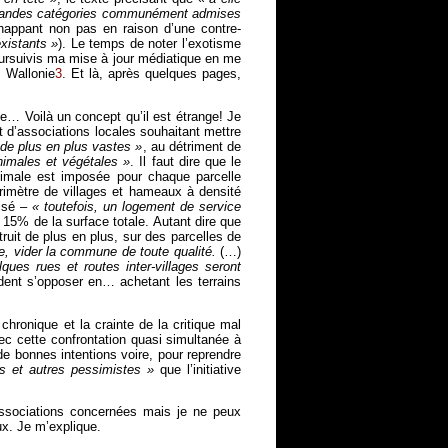
 grandes catégories communément admises
happant non pas en raison d’une contre-
existants »
). Le temps de noter l’exotisme
poursuivis ma mise à jour médiatique en me
t Wallonie
3
. Et là, après quelques pages,
e… Voilà un concept qu’il est étrange! Je
et d’associations locales souhaitant mettre
 de plus en plus vastes »
, au détriment de
nimales et végétales »
. Il faut dire que le
nimale est imposée pour chaque parcelle
rimètre de villages et hameaux à densité
risé –
« toutefois, un logement de service
 15% de la surface totale. Autant dire que
ruit de plus en plus, sur des parcelles de
me, vider la commune de toute qualité.
(…)
ques rues et routes inter-villages seront
ent s’opposer en… achetant les terrains
n chronique et la crainte de la critique mal
ec cette confrontation quasi simultanée à
 de bonnes intentions voire, pour reprendre
s et autres pessimistes »
que l’initiative
 associations concernées mais je ne peux
ux. Je m’explique.