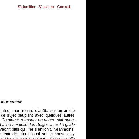
S'identifier
-
S'inscrire
-
Contact
leur auteur.
infos, mon regard s’arrêta sur un article
nt, ce sujet peuplant avec quelques autres
 Comment retrouver un ventre plat avant
 La vie sexuelle des Belges »
;
« Le guide
avachit plus qu’il ne s’enrichit. Néanmoins,
stenir de jeter un œil sur la chose et y
 en tête »
, le texte précisant que
« à elle